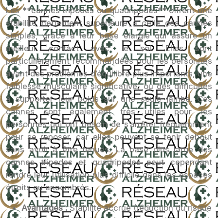
Les **cannes tripodes ou quadripodes** offrent une
stabilité nettement supérieure à celle des cannes
simples, grâce à leur base élargie qui assure un
meilleur contact avec le sol. Elles sont
particulièrement recommandées pour les personnes
ayant des problèmes d’équilibre plus importants, une
faiblesse musculaire significative, ou des difficultés
à supporter leur poids sur une seule jambe. Ces
cannes sont également très utiles pour les
personnes qui ont besoin de s’arrêter fréquemment
pour se reposer, car elles peuvent se tenir debout
sans avoir à être tenues. La base plus large des
cannes tripodes et quadripodes peut cependant
rendre leur utilisation plus difficile dans les espaces
étroits ou encombrés.
Avantages :
Stabilité accrue (réduction du risque