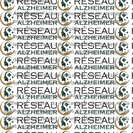
lieux très fréquentés.
Avantages :
Faciles à plier et à ranger, pratiques
pour les voyages et les sorties, légères et peu
encombrantes une fois pliées.
Inconvénients :
Peuvent être moins stables que
les cannes fixes, mécanisme de pliage peut être
fragile, prix généralement plus élevé que celui
des cannes simples.
Indications :
Besoin d’une aide occasionnelle,
voyages, sorties, besoin d’une canne de secours
en cas de fatigue ou de douleurs articulaires.
Lors du choix d’une canne pliante, il est important de
vérifier la solidité du mécanisme de pliage et la
qualité des matériaux utilisés. Une canne pliante de
bonne qualité devrait pouvoir supporter un poids
allant jusqu’à **100 kg**.