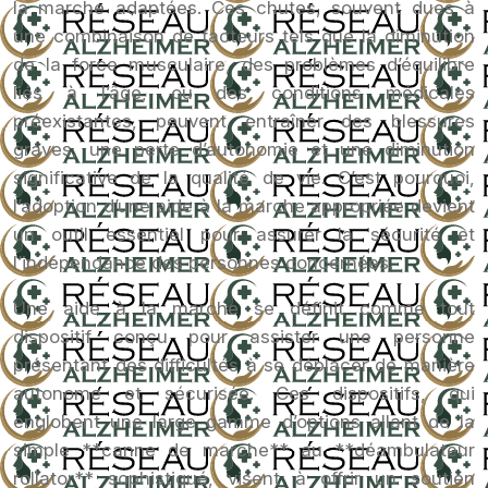
la marche adaptées. Ces chutes, souvent dues à
une combinaison de facteurs tels que la diminution
de la force musculaire, des problèmes d’équilibre
liés à l’âge, ou des conditions médicales
préexistantes, peuvent entraîner des blessures
graves, une perte d’autonomie et une diminution
significative de la qualité de vie. C’est pourquoi,
l’adoption d’une aide à la marche appropriée devient
un outil essentiel pour assurer la sécurité et
l’indépendance des personnes concernées.
Une aide à la marche se définit comme tout
dispositif conçu pour assister une personne
présentant des difficultés à se déplacer de manière
autonome et sécurisée. Ces dispositifs, qui
englobent une large gamme d’options allant de la
simple **canne de marche** au **déambulateur
rollator** sophistiqué, visent à offrir un soutien