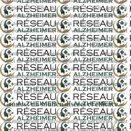
besoins spécifiques en matière de mobilité et de
soutien. Le choix du dispositif le plus approprié
dépendra d’une évaluation approfondie de votre état
de santé, de vos besoins individuels, de votre
environnement de vie et de votre style de vie. Il est
crucial de prendre en compte des facteurs tels que
la force musculaire, l’équilibre, l’endurance, la
coordination et la présence de douleurs articulaires.
Voici un aperçu des principales catégories d’aides à
la marche, allant des **cannes** discrètes aux
**déambulateurs rollators** plus sophistiqués, afin
de vous aider à naviguer dans ce paysage complexe
et à faire un choix éclairé.
Cannes : un soutien discret et efficace
Les **cannes de marche** représentent une
solution simple et discrète pour les personnes ayant
une perte légère d’équilibre ou souffrant de douleurs