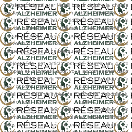
physique, à améliorer l’équilibre, à réduire la charge
sur les articulations et les membres inférieurs, et à
faciliter la mobilité au quotidien. L’objectif principal
est de permettre aux utilisateurs de maintenir un
niveau d’activité physique adéquat et de participer
activement à la vie sociale, tout en minimisant le
risque de chutes et de blessures.
L’objectif de cet article est de fournir un guide
complet et informatif pour vous accompagner dans
le choix éclairé d’une **aide à la marche adaptée à
vos besoins spécifiques**. Nous explorerons en
détail les différents types de dispositifs disponibles,
notamment les **cannes simples, les cannes
tripodes, les béquilles axillaires et anglaises, les
déambulateurs fixes et à roulettes, et les rollators**.
Nous identifierons les facteurs clés à prendre en