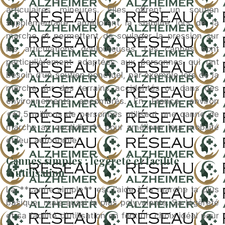
articulaires mineures. Elles offrent un soutien
supplémentaire, améliorent la stabilité lors de la
marche et permettent de soulager la pression sur
les articulations douloureuses. Les cannes sont
particulièrement adaptées aux personnes qui ont
besoin d’un soutien ponctuel, par exemple lors de la
marche sur des terrains accidentés ou dans des
environnements encombrés. En France, environ
**1,5 millions de personnes utilisent une canne de
marche au quotidien** pour améliorer leur mobilité
et leur autonomie.
Cannes simples : légèreté et facilité
d’utilisation
La **canne simple** est l’aide à la marche la plus
basique, mais aussi la plus polyvalente. Sa légèreté
et sa facilité d’utilisation en font un choix idéal pour