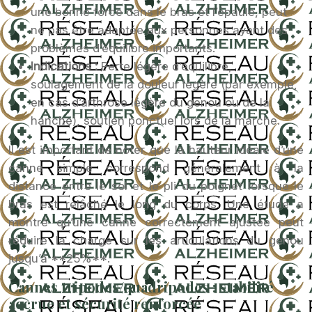
une bonne force dans le bras et l’épaule, peut
ne pas être adaptée aux personnes ayant des
problèmes d’équilibre importants.
Indications :
Perte légère d’équilibre,
soulagement de la douleur légère (par exemple,
en cas d’arthrose légère du genou ou de la
hanche), soutien ponctuel lors de la marche.
Il est important de noter que la hauteur idéale d’une
canne simple correspond généralement à la
distance entre le sol et le pli du poignet lorsque le
bras est relâché le long du corps. Une étude a
montré qu’une canne correctement ajustée peut
réduire la charge sur les articulations du genou
jusqu’à **25%**.
Cannes tripodes/quadripodes : stabilité
accrue et sécurité renforcée