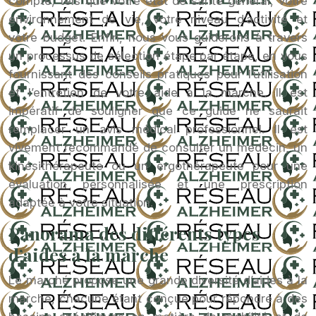
compte, tels que votre état de santé général, votre
environnement de vie, votre niveau d’activité et
votre budget. Enfin, nous vous guiderons à travers
un processus de sélection étape par étape, en vous
fournissant des conseils pratiques pour l’utilisation
et l’entretien de votre aide à la marche. Il est
impératif de souligner que ce guide ne saurait
remplacer un avis médical professionnel. Il est
vivement recommandé de consulter un médecin, un
kinésithérapeute ou un ergothérapeute pour une
évaluation personnalisée et une prescription
adaptée à votre situation.
Panorama des différents types
d’aides à la marche
Le marché propose une grande diversité d’aides à la
marche, chacune étant conçue pour répondre à des