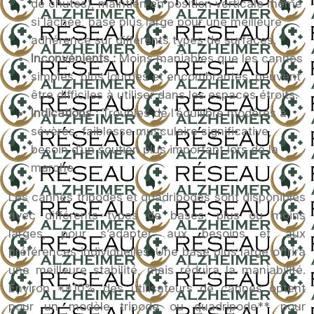
de chutes), maintien en position verticale même
si lâchée, base plus large pour une meilleure
adhérence sur différents types de surfaces.
Inconvénients :
Moins maniables que les cannes
simples, plus lourdes et encombrantes, peuvent
être difficiles à utiliser dans les espaces étroits.
Indications :
Troubles de l’équilibre modérés à
sévères, faiblesse musculaire significative,
besoin d’un soutien plus important lors de la
marche.
Les cannes tripodes et quadripodes sont disponibles
avec différents types de bases, plus ou moins
larges, pour s’adapter aux besoins et aux
préférences individuelles. Une base plus large offrira
une meilleure stabilité, mais réduira la maniabilité.
Environ **10% des utilisateurs de cannes optent
pour un modèle tripode ou quadripode** pour