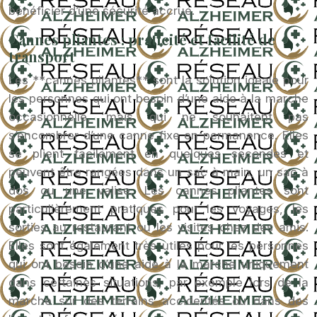
bénéficier d’une sécurité accrue.
Cannes pliantes : praticité et facilité de
transport
Les **cannes pliantes** sont la solution idéale pour
les personnes qui ont besoin d’une aide à la marche
occasionnelle, mais qui ne souhaitent pas
s’encombrer d’une canne fixe en permanence. Elles
se plient facilement en quelques secondes et
peuvent être rangées dans un sac à main, un sac à
dos ou une valise. Les cannes pliantes sont
particulièrement pratiques pour les voyages, les
sorties au restaurant ou les visites chez des amis.
Elles sont également très utiles pour les personnes
qui ont besoin d’une aide à la marche uniquement
dans certaines situations, par exemple lors de la
marche sur des terrains accidentés ou dans des