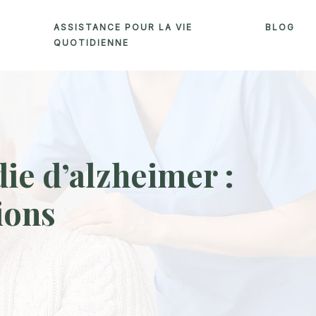
ASSISTANCE POUR LA VIE
BLOG
QUOTIDIENNE
ie d’alzheimer :
ions