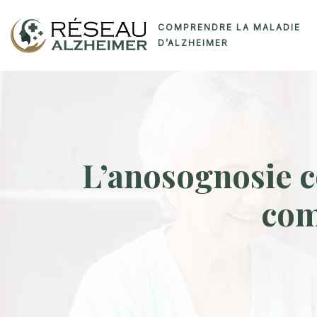
COMPRENDRE LA MALADIE
D’ALZHEIMER
L’anosognosie c
com