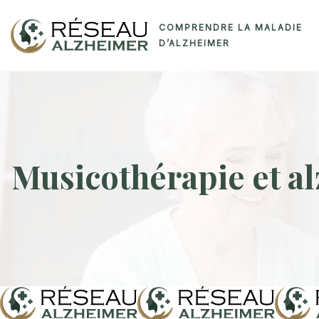
COMPRENDRE LA MALADIE
D’ALZHEIMER
Musicothérapie et al